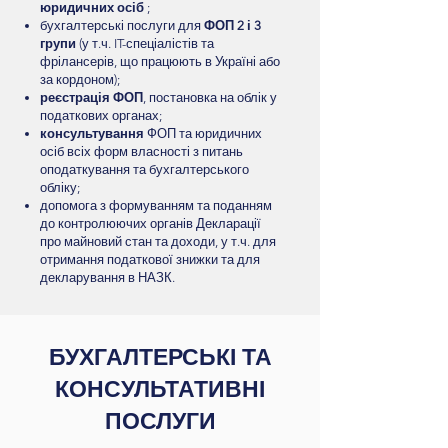
юридичних осіб
;
бухгалтерські послуги для
ФОП 2 і 3
групи
(у т.ч. IT-спеціалістів та
фрілансерів, що працюють в Україні або
за кордоном);
реєстрація ФОП
, постановка на облік у
податкових органах;
консультування
ФОП та юридичних
осіб всіх форм власності з питань
оподаткування та бухгалтерського
обліку;
допомога з формуванням та поданням
до контролюючих органів Декларації
про майновий стан та доходи, у т.ч. для
отримання податкової знижки та для
декларування в НАЗК.
БУХГАЛТЕРСЬКІ ТА
КОНСУЛЬТАТИВНІ
ПОСЛУГИ