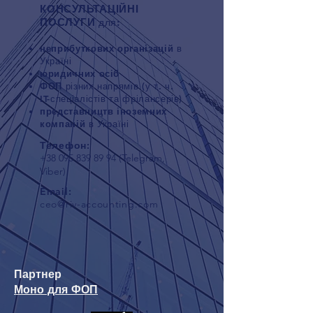
КОНСУЛЬТАЦІЙНІ
ПОСЛУГИ
:
для
неприбуткових організацій
в
Україні
юридичних осіб
ФОП
різних напрямів (у т. ч.
IT-спеціалістів та фрілансерів)
представництв іноземних
компаній
в Україні
Телефон:
+38 095 839 89 94
(Telegram,
Viber)
Email:
ceo@riv-accounting.com
Партнер
Моно для ФОП