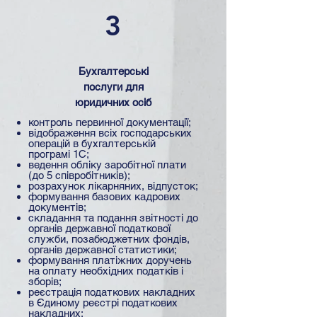
3
Бухгалтерські
послуги для
юридичних осіб​
контроль первинної документації;
відображення всіх господарських
операцій в бухгалтерській
програмі 1С;
ведення обліку заробітної плати
(до 5 співробітників);
розрахунок лікарняних, відпусток;
формування базових кадрових
документів;
складання та подання звітності до
органів державної податкової
служби, позабюджетних фондів,
органів державної статистики;
формування платіжних доручень
на оплату необхідних податків і
зборів;
реєстрація податкових накладних
в Єдиному реєстрі податкових
накладних;