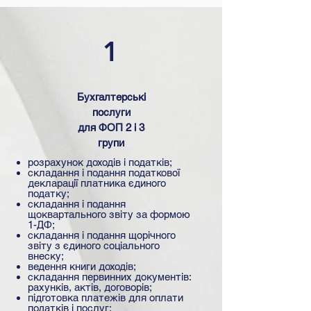
1
Бухгалтерські
послуги
для ФОП 2 і 3
групи
розрахунок доходів і податків;
складання і подання податкової
декларації платника єдиного
податку;
складання і подання
щоквартального звіту за формою
1-ДФ;
складання і подання щорічного
звіту з єдиного соціального
внеску;
ведення книги доходів;
складання первинних документів:
рахунків, актів, договорів;
підготовка платежів для оплати
податків і послуг;