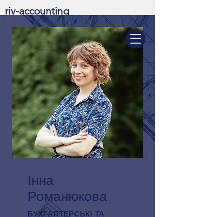
riv-accounting
Територія Бухгалтерських Рішень
Інна
Романюкова
БУХГАЛТЕРСЬКІ ТА